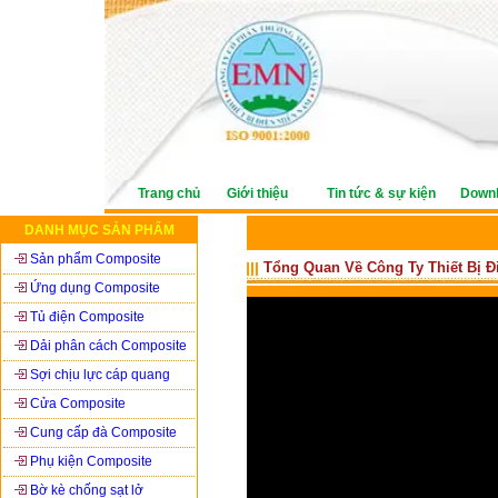
Trang chủ
Giới thiệu
Tin tức & sự kiện
Down
DANH MỤC SẢN PHẨM
Sản phẩm Composite
Tổng Quan Về Công Ty Thiết Bị 
Ứng dụng Composite
Tủ điện Composite
Dải phân cách Composite
Sợi chịu lực cáp quang
Cửa Composite
Cung cấp đà Composite
Phụ kiện Composite
Bờ kè chống sạt lở