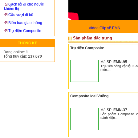
Gạch lối đi cho người
khiếm thị
Cầu vượt đi bộ
Biển báo giao thông
Video Clip về EMN
Trụ điện Composite
Sản phẩm đặc trưng
THỐNG KÊ
Trụ điện Composite
Đang online:
1
Tổng truy cập:
137,670
Mã SP:
EMN-95
Trụ điện bằng vật liệu C
mòn....
Composite loại Vuông
Mã SP:
EMN-37
Sản phẩm Composite lo
cách điện....