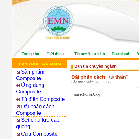
Trang chủ
Giới thiệu
Tin tức & sự kiện
Download
Đ
DANH MỤC SẢN PHẨM
Bản tin chuyên ngành
Sản phẩm
Dải phân cách “tử thần”
Composite
Cập nhật ngày: 2021-12-19
Ứng dụng
Composite
hai bên đường.
Tủ điện Composite
Dải phân cách
Composite
Sợi chịu lực cáp
quang
Cửa Composite