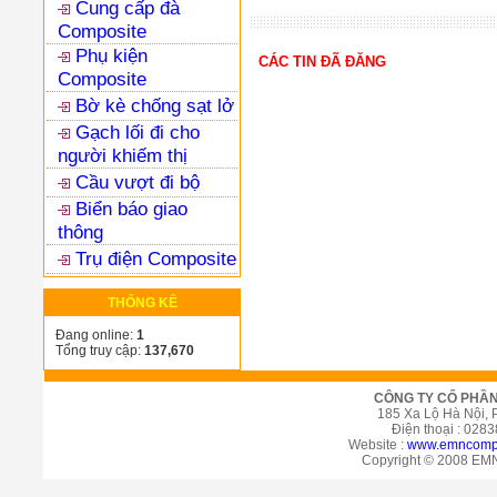
Cung cấp đà
Composite
Phụ kiện
CÁC TIN ĐÃ ĐĂNG
Composite
Bờ kè chống sạt lở
Gạch lối đi cho
người khiếm thị
Cầu vượt đi bộ
Biển báo giao
thông
Trụ điện Composite
THỐNG KÊ
Đang online:
1
Tổng truy cập:
137,670
CÔNG TY CỔ PHẦN 
185 Xa Lộ Hà Nội,
Điện thoại : 028
Website :
www.emncompo
Copyright © 2008 EMN.