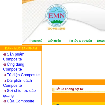
Trang chủ
Giới thiệu
Tin tức & sự kiện
Down
DANH MỤC SẢN PHẨM
Sản phẩm
Composite
Ứng dụng
Composite
Tủ điện Composite
Dải phân cách
Composite
Bờ kè chống sạt lở
Sợi chịu lực cáp
quang
Cửa Composite
Trang: